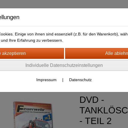
ellungen
okies. Einige von ihnen sind essenziell (z.B. für den Warenkorb), w
und Ihre Erfahrung zu verbessern.
kt
LIEFERFRISTEN
ANFAHRTSWEG-GOOGLE MAP
- VIDEO - BLUE-RAY SOFTWARE
Individuelle Datenschutzeinstellungen
pecial DVD + Blu-Ray
(1)
euerwehr Tecknik & Autos
(13)
Impressum
|
Datenschutz
DVD -
TANKLÖS
- TEIL 2