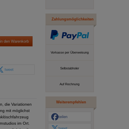
Zahlungsmöglichkeiten
in den Warenkorb
Vorkasse per Überweisung
Selbstabholer
tweet
Auf Rechnung
Weiterempfehlen
, die Variationen
ung mit möglichst
teilen
nklöschfahrzeug
lmstudios im Ort.
tweet