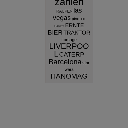
zahlen
las
RAUPEN
vegas
pinni
ED
ERNTE
HARDY
BIER
TRAKTOR
corsage
LIVERPOO
L
CATERP
Barcelona
star
wars
HANOMAG