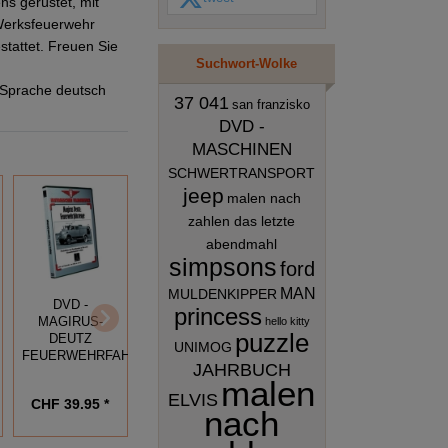
ns gerüstet, mit
Werksfeuerwehr
stattet. Freuen Sie
Suchwort-Wolke
Sprache deutsch
37 041
san franzisko
DVD -
MASCHINEN
SCHWERTRANSPORT
jeep
malen nach
zahlen das letzte
abendmahl
simpsons
ford
MAN
MULDENKIPPER
DVD -
DVD -
DVD -
princess
hello kitty
MAGIRUS-
FEUERWEHR
FEUERWEHR
puzzle
DEUTZ
TANKLÖSCHFAHREZUGE
LÖSCHGRUPPENFAHRZEU
UNIMOG
FEUERWEHRFAHRZEUGE
IM EINSATZ
IM EINSATZ
JAHRBUCH
malen
ELVIS
CHF 39.95 *
CHF 39.95 *
CHF 39.95 *
nach