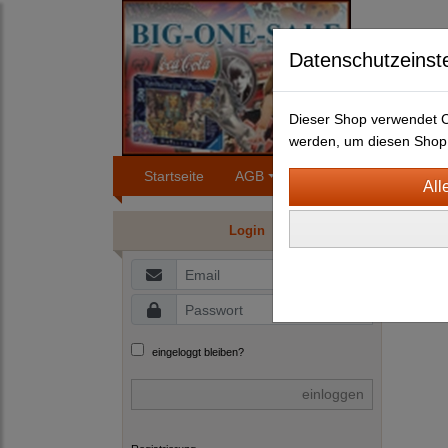
Datenschutzeinst
Dieser Shop verwendet Co
werden, um diesen Shop 
Startseite
AGB
Impressum
Konta
DVD 
Login
S
F
eingeloggt bleiben?
einloggen