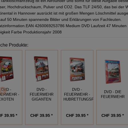
Tanklöschfahrzeug ist ein Allrounder und somit für diese Aufgabe beste
er, Hochdruckschaum, Pulver und CO2. Das TLF 24/50, das bei der 
inental in Hannover ausrückt ist mit großen Mengen Löschmittel ausge
 auf 50 Minuten spannende Bilder und Erklärungen von Fachleuten.
atzinformation.EAN 4260069253786 Medium DVD Laufzeit 47 Minuten 
igkeit Farbe Produktionsjahr 2008
iche Produkte:
DVD -
DVD -
DVD -
DVD - DIE
UERWEHR -
FEUERWEHR
FEUERWEHR -
FEUERWEHR
EXOTEN
GIGANTEN
HUBRETTUNGSFAHRZEUGE
F 39.95 *
CHF 39.95 *
CHF 39.95 *
CHF 39.95 *