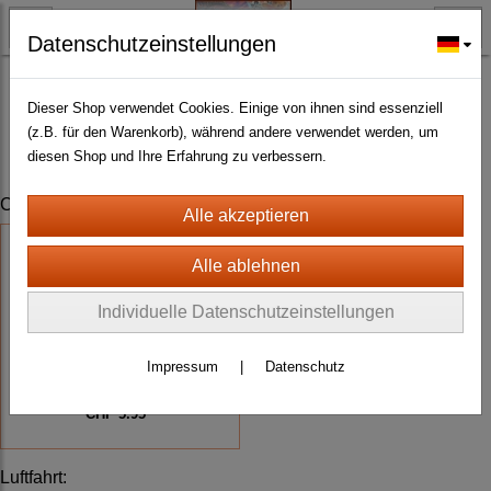
Datenschutzeinstellungen
BLECH- + HOLZSCHILDER-MAGNETE
BLECHKARTEN KLEIN
Dieser Shop verwendet Cookies. Einige von ihnen sind essenziell
(z.B. für den Warenkorb), während andere verwendet werden, um
diesen Shop und Ihre Erfahrung zu verbessern.
Comic + Fun
:
Individuelle Datenschutzeinstellungen
Blechschildkarte - UNKRAUT ZU
VERKAUFEN
Impressum
|
Datenschutz
CHF 5.95 *
Luftfahrt
: