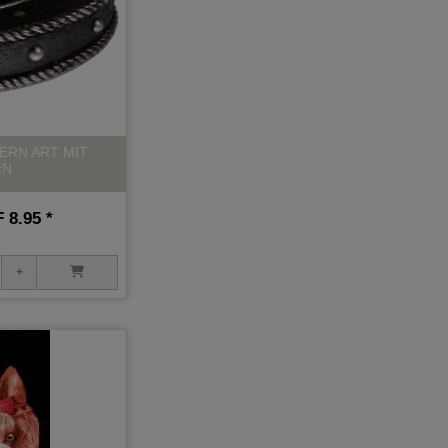
TERN ART MIT
EN
 8.95 *