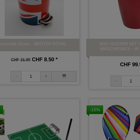
Kosmetik-Eimer - BRITISH ROYAL
BAD HOCKER MIT 
WÄSCHESACK - IN
CHF 8.50 *
CHF 16.95
CHF 99.
-15%