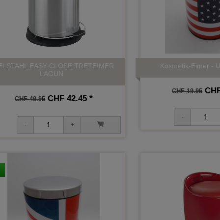
ELSTAHL EASY CLOSE TRETEIMER
Kosmetik-Eimer - 
LAGUN
CHF 
CHF 19.95
CHF 42.45 *
CHF 49.95