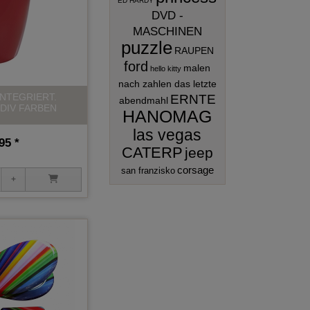
ED HARDY
DVD -
MASCHINEN
puzzle
RAUPEN
ford
malen
hello kitty
nach zahlen das letzte
INTEGRIERT.
ERNTE
abendmahl
 DIV FARBEN
HANOMAG
las vegas
95 *
CATERP
jeep
corsage
san franzisko