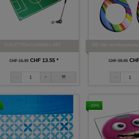
TOILETTEN-FUSSBALL-SET
WC-Sitz mit Absenkaut
CHF 13.55 *
CHF 
CHF 16.95
CHF 59.95
-20%