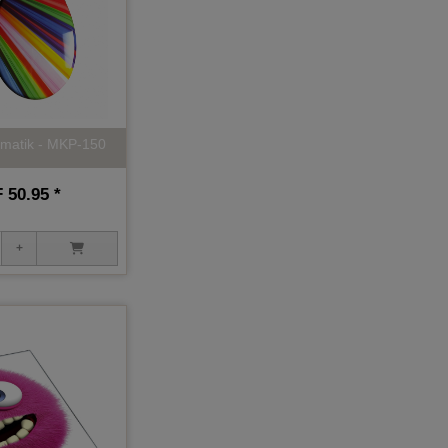
omatik - MKP-150
50.95 *