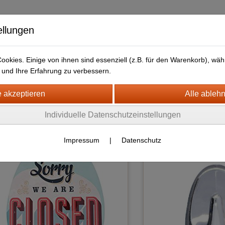
ellungen
okies. Einige von ihnen sind essenziell (z.B. für den Warenkorb), w
und Ihre Erfahrung zu verbessern.
kt
LIEFERFRISTEN
ANFAHRTSWEG-GOOGLE MAP
SHALT UND KÜCHE
S
Individuelle Datenschutzeinstellungen
adezimmer & WC Artikel
(16)
Impressum
|
Datenschutz