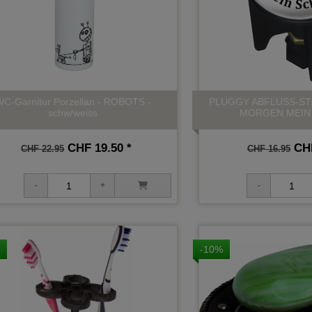
C-Garnitur Porzellan - ROBOTS -
PLUGGY ABFLUSS-ST
schw/weiss
MORGEN MEIN
CHF 19.50 *
CHF
CHF 22.95
CHF 16.95
-10%