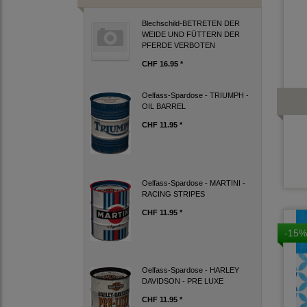
Blechschild-BETRETEN DER
WEIDE UND FÜTTERN DER
PFERDE VERBOTEN
CHF 16.95 *
Oelfass-Spardose - TRIUMPH -
OIL BARREL
CHF 11.95 *
Oelfass-Spardose - MARTINI -
RACING STRIPES
CHF 11.95 *
-15%
Oelfass-Spardose - HARLEY
DAVIDSON - PRE LUXE
CHF 11.95 *