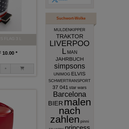
Suchwort-Wolke
MULDENKIPPER
TRAKTOR
US FLAG 3 L
LIVERPOO
L
MAN
10.00 *
JAHRBUCH
simpsons
ELVIS
UNIMOG
SCHWERTRANSPORT
37 041
star wars
Barcelona
malen
BIER
nach
zahlen
pinni
princess