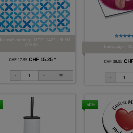
til-duschvorhang - MOD. 1422 - BLAU
WEISS
Badwaage - 
CHF 15.25 *
CHF 17.95
CHF 
CHF 39.95
-50%