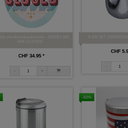
itz mit Absenkautomatik - SORRY WE
6-ER SET ZWERGHA
ARE CLOSED
CHF 5.9
CHF 34.95 *
-50%