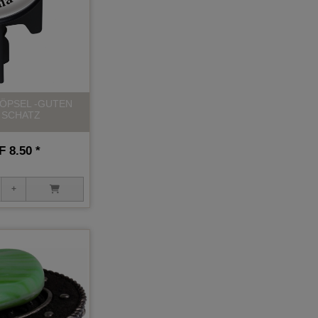
ÖPSEL -GUTEN
 SCHATZ
 8.50 *