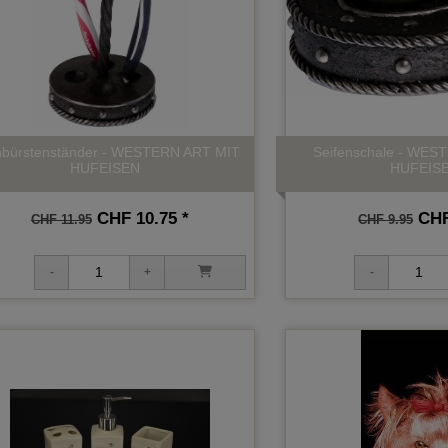
bürstenständer - WESTERN ART MIT
Seifenschale - WES
HUFEISEN
HUFEIS
CHF 10.75 *
CHF
CHF 11.95
CHF 9.95