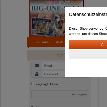
Datenschutzeinst
Dieser Shop verwendet Co
werden, um diesen Shop 
Startseite
AGB
Impressum
Konta
HAU
Login
B
eingeloggt bleiben?
einloggen