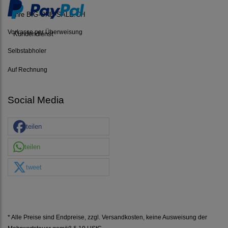
Ihre BIG-ONE-SALE.CH
Vorkasse per Überweisung
Kundendienst
Selbstabholer
Auf Rechnung
Social Media
teilen
teilen
tweet
* Alle Preise sind Endpreise, zzgl.
Versandkosten
, keine Ausweisung der