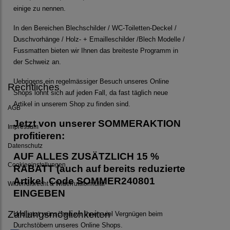
einige zu nennen.
In den Bereichen Blechschilder / WC-Toiletten-Deckel /
Duschvorhänge / Holz- + Emailleschilder /Blech Modelle /
Fussmatten bieten wir Ihnen das breiteste Programm in
der Schweiz an.
Uebrigens ein regelmässiger Besuch unseres Online
Rechtliches
Shops lohnt sich auf jeden Fall, da fast täglich neue
Artikel in unserem Shop zu finden sind.
AGB
Jetzt von unserer SOMMERAKTION
Impressum
profitieren:
Datenschutz
AUF ALLES ZUSÄTZLICH 15 %
Cookieeinstellungen
RABATT (auch auf bereits reduzierte
Artikel Code SOMMER240801
Widerrufsrecht & Widerrufsformular
EINGEBEN
Zahlungsmöglichkeiten
Und jetzt wünschen wir Ihnen viel Vergnügen beim
Durchstöbern unseres Online Shops.