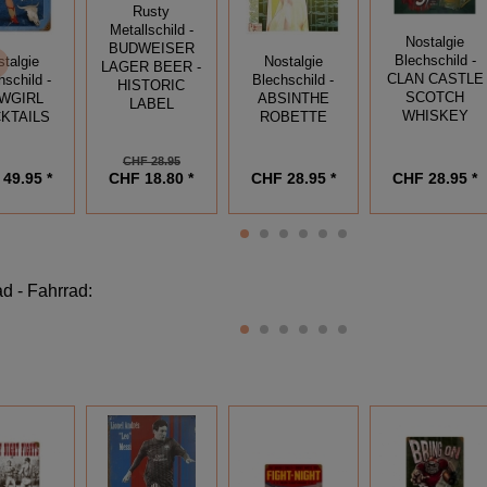
Rusty
Metallschild -
Nostalgie
BUDWEISER
Blechschild -
stalgie
Nostalgie
LAGER BEER -
CLAN CASTLE
hschild -
Blechschild -
HISTORIC
SCOTCH
WGIRL
ABSINTHE
LABEL
WHISKEY
KTAILS
ROBETTE
CHF 28.95
CHF 18.80 *
CHF 28.95 *
49.95 *
CHF 28.95 *
ad - Fahrrad
: