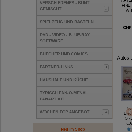
AFTE
VERSCHIEDENES - BUNT
FINE
GEMISCHT
2
WH
SPIELZEUG UND BASTELN
CHF 
DVD - VIDEO - BLUE-RAY
SOFTWARE
BUECHER UND COMICS
Autos
PARTNER-LINKS
1
HAUSHALT UND KÜCHE
TYRISCH FAN-O-MENAL
FANARTIKEL
No
WOCHEN TOP ANGEBOT
34
Blec
FOR
GA
Neu im Shop