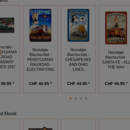
bahn
:
hschild -
Nostalgie
Nostalgie
SYLVANIA
Nostalgie
Blechschild -
Blechschild -
ILROAD
Blechschild -
PENSYLVANIA
CHESAPEAKE
ADWAY
SANTA FE - AL
RAILROAD-
AND OHIO
IED 1937
THE WAY
ELECTRIFYING
LINES
59.95 *
CHF 46.95 *
CHF 44.95 *
CHF 46.95 *
nd Musik
: