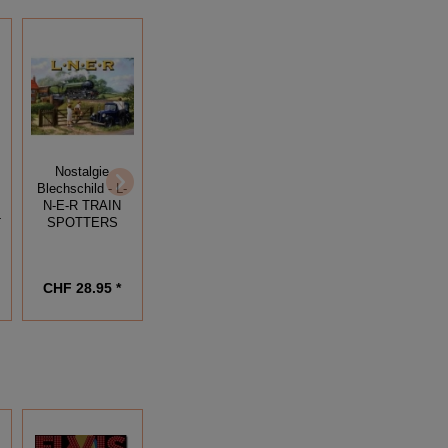
Nostalgie
Blechschild -
Blechschild -
Blechschild - L-
BRITISH
SUPER CHIEF -
N-E-R TRAIN
RAIWAYS
SANTA FE
L
SPOTTERS
CHF 28.95 *
CHF 69.95 *
CHF 47.95 *