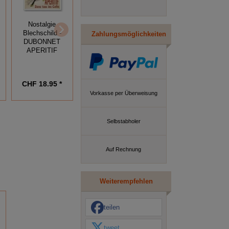
Nostalgie
Nostalgie
Rusty
Blechschild -
Blechschild -
Blechschild -
Zahlungsmöglichkeiten
THE ROCHDALE
DUBONNET
HAVE A CLOA -
& MANOR
APERITIF
ICE COLD 20 C
BREWERY LTD
CHF 18.95 *
CHF 28.95 *
CHF 24.95 *
Vorkasse per Überweisung
Selbstabholer
Auf Rechnung
Weiterempfehlen
teilen
tweet