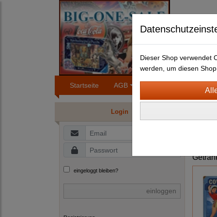
Datenschutzeinst
Dieser Shop verwendet Co
werden, um diesen Shop 
Startseite
AGB
Impressum
Konta
BLEC
Login
B
Geträn
eingeloggt bleiben?
einloggen