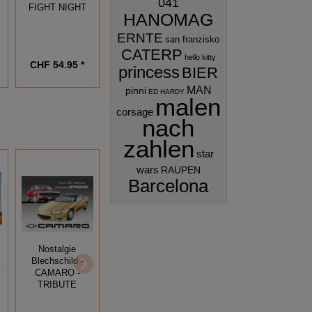
041
FIGHT NIGHT
Blechschild -
PIN UP GIRL
HANOMAG
LADY LUCK
S
ERNTE
san franzisko
CATERP
hello kitty
CHF 54.95 *
CHF 18.95 *
CHF 49.95 *
princess
BIER
MAN
pinni
ED HARDY
malen
corsage
nach
zahlen
star
wars
RAUPEN
Barcelona
Nostalgie
Nostalgie
Nostalgie
Blechschild -
E
Blechschild -
Blechschild -
CAMARO -
AMERICAN
VINTAGE
TRIBUTE
DREAM - THE
CUSTOM HOT
GOOD OF DAY
RODS