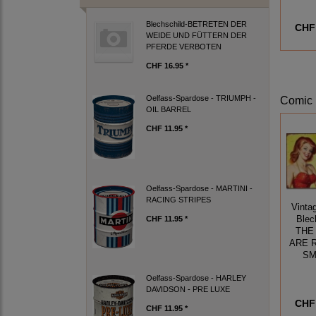
Blechschild-BETRETEN DER
CHF 
WEIDE UND FÜTTERN DER
PFERDE VERBOTEN
CHF 16.95 *
Oelfass-Spardose - TRIUMPH -
Comic 
OIL BARREL
CHF 11.95 *
Oelfass-Spardose - MARTINI -
RACING STRIPES
Vinta
CHF 11.95 *
Blec
THE
ARE 
SM
Oelfass-Spardose - HARLEY
DAVIDSON - PRE LUXE
CHF 
CHF 11.95 *