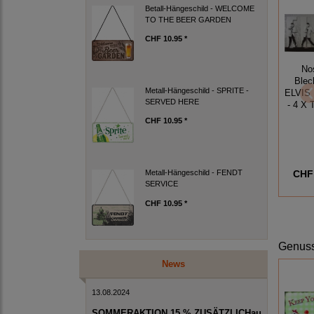
Betall-Hängeschild - WELCOME
TO THE BEER GARDEN
CHF 10.95 *
No
Blec
Metall-Hängeschild - SPRITE -
ELVIS
SERVED HERE
- 4 X
CHF 10.95 *
CHF 
Metall-Hängeschild - FENDT
SERVICE
CHF 10.95 *
Genuss
News
13.08.2024
SOMMERAKTION 15 % ZUSÄTZLICHau