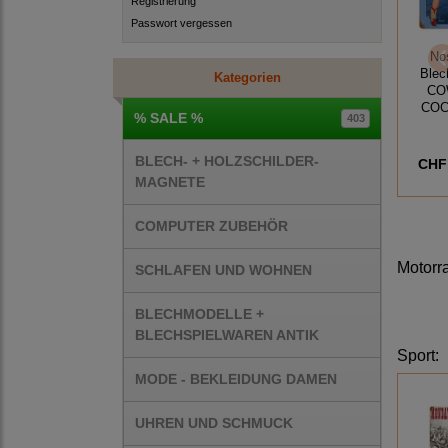
Registrierung
Passwort vergessen
No
Blec
Kategorien
CO
COC
% SALE %
403
BLECH- + HOLZSCHILDER-
CHF 
MAGNETE
COMPUTER ZUBEHÖR
Motorr
SCHLAFEN UND WOHNEN
BLECHMODELLE +
BLECHSPIELWAREN ANTIK
Sport
:
MODE - BEKLEIDUNG DAMEN
UHREN UND SCHMUCK