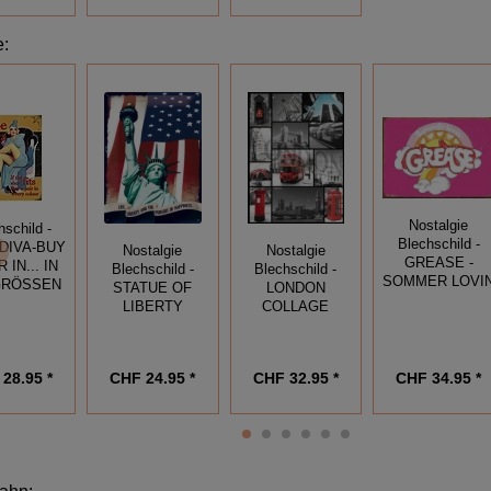
e
:
Nostalgie
hschild -
Blechschild -
DIVA-BUY
Nostalgie
Nostalgie
GREASE -
R IN... IN
Blechschild -
Blechschild -
SOMMER LOVI
 GRÖSSEN
STATUE OF
LONDON
LIBERTY
COLLAGE
28.95 *
CHF 24.95 *
CHF 32.95 *
CHF 34.95 *