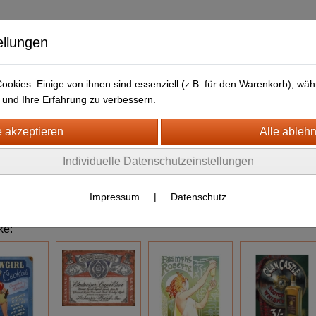
ellungen
okies. Einige von ihnen sind essenziell (z.B. für den Warenkorb), w
und Ihre Erfahrung zu verbessern.
kt
LIEFERFRISTEN
ANFAHRTSWEG-GOOGLE MAP
H- + HOLZSCHILDER-MAGNETE
Individuelle Datenschutzeinstellungen
LECHSCHILDER CA. 30 X 40 CM
Impressum
|
Datenschutz
ke
: