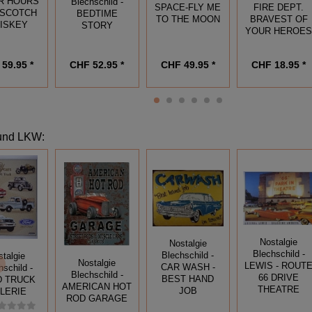
R HOURS
Blechschild -
SPACE-FLY ME
FIRE DEPT.
 SCOTCH
BEDTIME
TO THE MOON
BRAVEST OF
ISKEY
STORY
YOUR HEROE
59.95 *
CHF 49.95 *
CHF 52.95 *
CHF 18.95 *
 und LKW
:
Nostalgie
Nostalgie
Blechschild -
Blechschild -
stalgie
Nostalgie
LEWIS - ROUT
CAR WASH -
hschild -
Blechschild -
66 DRIVE
BEST HAND
D TRUCK
AMERICAN HOT
THEATRE
JOB
LERIE
ROD GARAGE