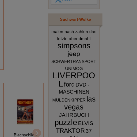
Suchwort-Wolke
malen nach zahlen das
letzte abendmahl
simpsons
jeep
SCHWERTRANSPORT
UNIMOG
LIVERPOO
L
ford
DVD -
MASCHINEN
las
MULDENKIPPER
vegas
JAHRBUCH
puzzle
ELVIS
Nostalgie
TRAKTOR
37
Blechschild -
Blechschild -
Nostalgie
CASINO MIT