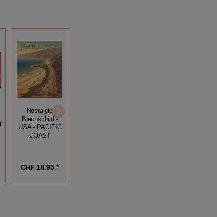
Nostalgie
Nostalgie
Blechschild -
Blechschild -
Blechschild -
SAN
CHURNING
N
USA - PACIFIC
FRANCISCO -
WATERS GUIDE
COAST
GOLDEN GATE
SERVICE
BRÜCKE
CHF 18.95 *
CHF 18.95 *
CHF 18.95 *