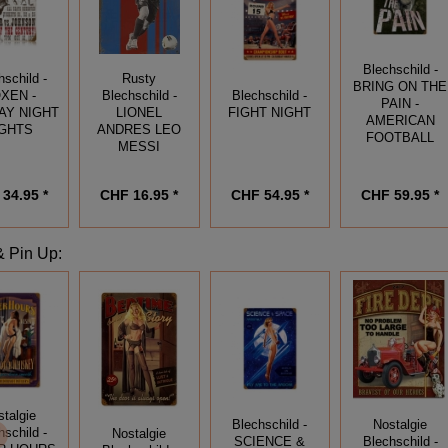
Blechschild -
hschild -
Rusty
BRING ON THE
XEN -
Blechschild -
Blechschild -
PAIN -
AY NIGHT
FIGHT NIGHT
LIONEL
AMERICAN
IGHTS
ANDRES LEO
FOOTBALL
MESSI
34.95 *
CHF 54.95 *
CHF 59.95 *
CHF 16.95 *
& Pin Up
:
stalgie
Blechschild -
Nostalgie
hschild -
Nostalgie
SCIENCE &
Blechschild -