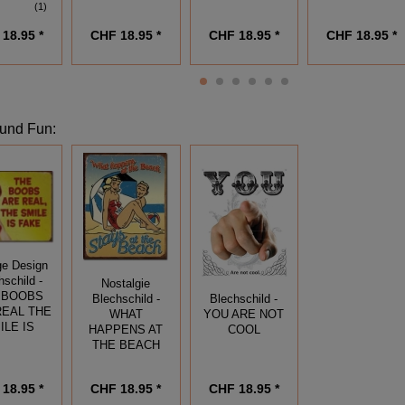
(1)
18.95 *
CHF 18.95 *
CHF 18.95 *
CHF 18.95 *
und Fun
:
ge Design
hschild -
Nostalgie
 BOOBS
Blechschild -
Blechschild -
REAL THE
WHAT
YOU ARE NOT
ILE IS
HAPPENS AT
COOL
THE BEACH
18.95 *
CHF 18.95 *
CHF 18.95 *