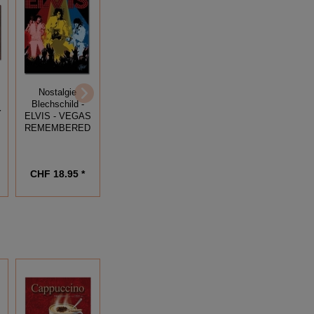
Nostalgie
Nostalgie
Blechschild -
Nostalgie
Blechschild -
ROLLING
Blechschild -
ELVIS PRESLEY
Y
STONES -
ELVIS - VEGAS
- KING OF
TONGUE
REMEMBERED
ROCK N ROLL
CHF 28.95 *
CHF 18.95 *
CHF 18.95 *