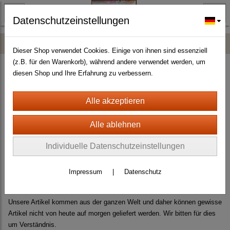
Datenschutzeinstellungen
LIEFERFRISTEN
Dieser Shop verwendet Cookies. Einige von ihnen sind essenziell
(z.B. für den Warenkorb), während andere verwendet werden, um
Unser aktuelles Programm umfasst rund 6500 Artikel und weitere 5 -
diesen Shop und Ihre Erfahrung zu verbessern.
10Tausend Artikel können wir auf Kundenwunsch noch besorgen. Daher
ist es fast unmöglich, alle Artikel stets am Lager zu haben. Wir haben
immer so ca 1000 - 2000 versch. Artikel am Lager und diese können
auch sofort ausgeliefert werden.
Individuelle Datenschutzeinstellungen
Für alle übrigen Artikel beträgt die Lieferfrist rund 20 ARBEITSTAGE - 2
MONATE, immer gerechnet ab Zahlungseingang.
Impressum
|
Datenschutz
Unsere Artikel kommen aus der ganzen Welt und daher können gewisse
Artikel nicht von heute auf morgen geliefert werden. Wir bitten für dies
um Verständnis.