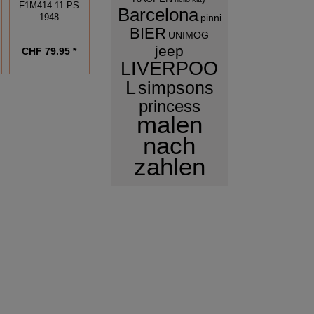
F1M414 11 PS
Barcelona
1950
pinni
1948
BIER
UNIMOG
jeep
CHF 69.95 *
CHF 79.95 *
CHF 69.95 *
LIVERPOO
L
simpsons
princess
malen
nach
zahlen