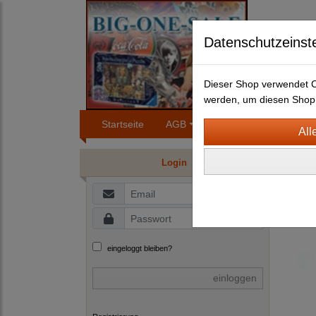
Datenschutzeinst
Dieser Shop verwendet Co
werden, um diesen Shop 
Startseite
AGB
Impressum
Konta
BLEC
Login
ANTI
N
Blec
eingeloggt bleiben?
einloggen