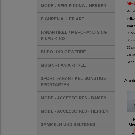
NE
MODE - BEKLEIDUNG - HERREN
Model
FIGUREN ALLER ART
India
1940e
FANARTIKEL / MERCHANDISING
USA V
FILM / KINO
80 cm
95 cm
BÜRO UND GEWERBE
Großm
Ganz 
MUSIK - FAN ARTIKEL
SPORT FANARTIKEL SONSTIGE
Ähnl
SPORTARTEN
MODE - ACCESSOIRES - DAMEN
MODE - ACCESSOIRES - HERREN
SAMMELN UND SELTENES
Ble