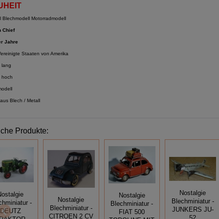
UHEIT
l Blechmodell Motorradmodell
n Chief
r Jahre
ereinigte Staaten von Amerika
 lang
 hoch
odell
aus Blech / Metall
iche Produkte:
Nostalgie
Nostalgie
Nostalgie
Nostalgie
Blechminiatur -
chminiatur -
Blechminiatur -
Blechminiatur -
JUNKERS JU-
DEUTZ
FIAT 500
CITROEN 2 CV
52