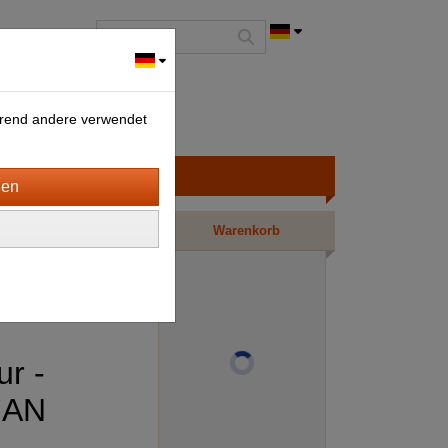
ährend andere verwendet
Warenkorb
ur -
IAN