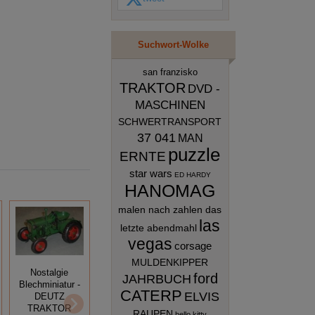
Suchwort-Wolke
san franzisko
TRAKTOR
DVD -
MASCHINEN
SCHWERTRANSPORT
37 041
MAN
puzzle
ERNTE
star wars
ED HARDY
HANOMAG
malen nach zahlen das
las
letzte abendmahl
vegas
corsage
MULDENKIPPER
Nostalgie
ford
JAHRBUCH
Nostalgie
Blechminiatur -
Nostalgie
Blechminiatur -
CATERP
ELVIS
DEUTZ
Blechminiatur -
LAMBRETTA
TRAKTOR
RAUPEN
CITROEN 2 CV
MOTORROLLER
hello kitty