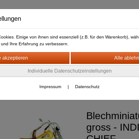
ellungen
okies. Einige von ihnen sind essenziell (z.B. für den Warenkorb), w
und Ihre Erfahrung zu verbessern.
kt
LIEFERFRISTEN
ANFAHRTSWEG-GOOGLE MAP
HMODELLE + BLECHSPIELWAREN
Individuelle Datenschutzeinstellungen
K
ostalgie
Impressum
|
Datenschutz
hminiaturen+Blechspielwaren
(101)
Blechminiat
gross - IND
CHIEF