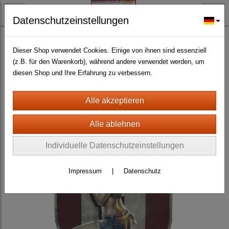
Datenschutzeinstellungen
BLECH- + HOLZSCHILDER-MAGNETE
BLECHSCHILDER CA. 20 X 30 CM
Erotic- und Pin Up
(141)
Dieser Shop verwendet Cookies. Einige von ihnen sind essenziell
(z.B. für den Warenkorb), während andere verwendet werden, um
diesen Shop und Ihre Erfahrung zu verbessern.
Individuelle Datenschutzeinstellungen
Impressum
|
Datenschutz