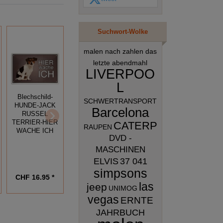
Suchwort-Wolke
malen nach zahlen das
letzte abendmahl
LIVERPOO
L
Blechschild-
Fun Schild -
SCHWERTRANSPORT
HUNDE-JACK
Bkechschildkarte-
WARUM EIN
Barcelona
RUSSEL
HUNDE-
HUND BESSER
TERRIER-HIER
CATERP
DOGGE-
IST ALS EINE
RAUPEN
WACHE ICH
ACHTUNG-
FRAU
DVD -
HIER WACHE
MASCHINEN
ICH
ELVIS
37 041
simpsons
CHF 16.95 *
CHF 11.95 *
CHF 5.95 *
las
jeep
UNIMOG
vegas
ERNTE
JAHRBUCH