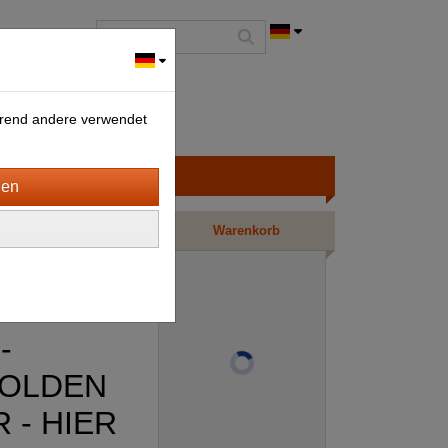
ährend andere verwendet
Warenkorb
-
GOLDEN
 - HIER