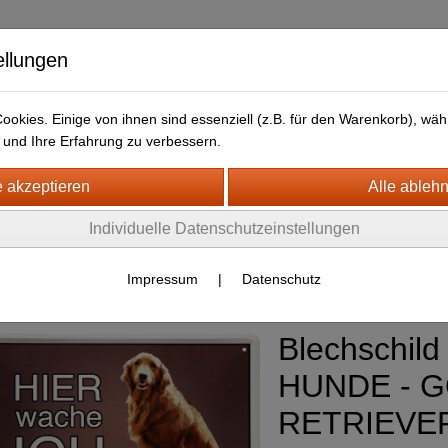
ellungen
okies. Einige von ihnen sind essenziell (z.B. für den Warenkorb), w
und Ihre Erfahrung zu verbessern.
kt
LIEFERFRISTEN
ANFAHRTSWEG-GOOGLE MAP
SCH FAN-O-MENAL FANARTIKEL
Individuelle Datenschutzeinstellungen
unde
hilder aller Art incl. Warns
(288)
Impressum
|
Datenschutz
Blechschild 
HUNDE - 
RETRIEVER