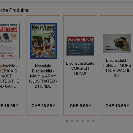
iche Produkte:
Blechschild -
Blechschildkarte
HUNDE - MOPS
echschild -
Nostalgie
- VORSICHT
- HIER WACHE
MERICA`S
Blechschild -
HUND!
ICH
MOST
NAVY & ARMY
NTED-THE
ILLUSTRATED -
AB GANG
2 HUNDE
F 18.95 *
CHF 28.95 *
CHF 5.95 *
CHF 10.95 *