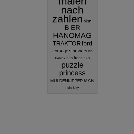
malen
nach
zahlen
pinni
BIER
HANOMAG
TRAKTOR
ford
corsage
star wars
ED
san franzisko
HARDY
puzzle
princess
MAN
MULDENKIPPER
hello kitty