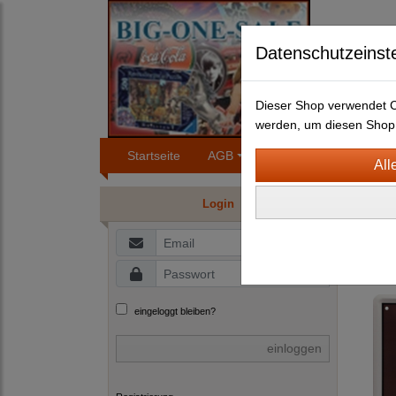
Datenschutzeinst
Dieser Shop verwendet Co
werden, um diesen Shop 
Startseite
AGB
Impressum
Konta
TYRI
Login
H
Sc
eingeloggt bleiben?
einloggen