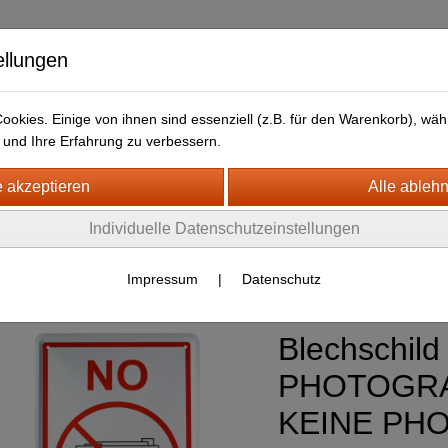
ellungen
okies. Einige von ihnen sind essenziell (z.B. für den Warenkorb), w
und Ihre Erfahrung zu verbessern.
kt
LIEFERFRISTEN
ANFAHRTSWEG-GOOGLE MAP
H- + HOLZSCHILDER-MAGNETE
Individuelle Datenschutzeinstellungen
LECHSCHILDER CA. 20 X 30 CM
arn- und Hinweisschilder
(120)
Impressum
|
Datenschutz
Blechschild
PHOTOGRA
KEINE PH