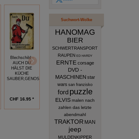
Suchwort-Wolke
HANOMAG
BIER
SCHWERTRANSPORT
Blechschild -
RAUPEN
ED HARDY
Blechschild -
Blechschild -
OPEN 24/ MIT
ERNTE
corsage
AUCH DU
NO PARKING -
FRAU
HÄLST DIE
DVD -
SCHWARZ
KÜCHE
MASCHINEN
star
SAUBER,GENOSSE
wars
san franzisko
puzzle
ford
CHF 16.95 *
CHF 16.95 *
CHF 16.95 *
ELVIS
malen nach
zahlen das letzte
abendmahl
TRAKTOR
MAN
jeep
MULDENKIPPER