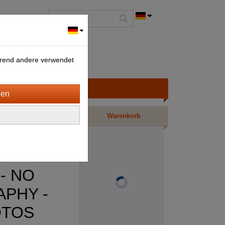
ährend andere verwendet
Warenkorb
 - NO
PHY -
OTOS