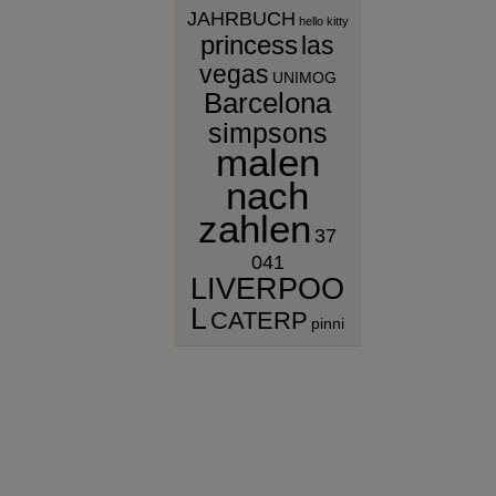
JAHRBUCH
hello kitty
princess
las
vegas
UNIMOG
Barcelona
simpsons
malen
nach
zahlen
37
041
LIVERPOO
L
CATERP
pinni