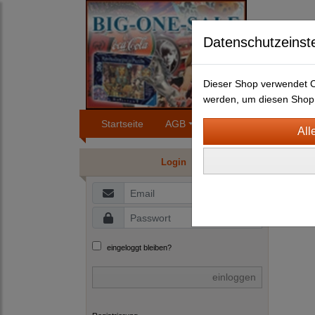
Datenschutzeinst
Dieser Shop verwendet Co
werden, um diesen Shop 
Startseite
AGB
Impressum
Konta
BLEC
Login
B
W
eingeloggt bleiben?
einloggen