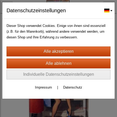
Datenschutzeinstellungen
BLECH- + HOLZSCHILDER-MAGNETE
BLECHSCHILDER CA. 20 X 30 CM
Erotic- und Pin Up
(141)
Dieser Shop verwendet Cookies. Einige von ihnen sind essenziell
(z.B. für den Warenkorb), während andere verwendet werden, um
diesen Shop und Ihre Erfahrung zu verbessern.
Individuelle Datenschutzeinstellungen
Impressum
|
Datenschutz