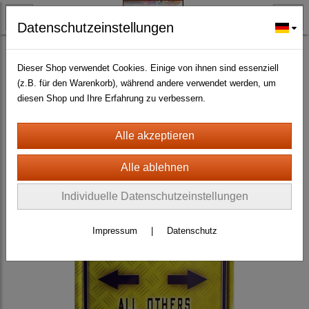
Datenschutzeinstellungen
BLECH- + HOLZSCHILDER-MAGNETE
BLECHSCHILDER CA. 20 X 30 CM
Autos
(717)
Dieser Shop verwendet Cookies. Einige von ihnen sind essenziell
(z.B. für den Warenkorb), während andere verwendet werden, um
diesen Shop und Ihre Erfahrung zu verbessern.
Individuelle Datenschutzeinstellungen
Impressum
|
Datenschutz