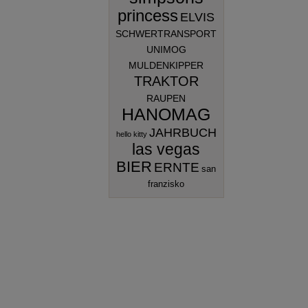
princess
ELVIS
SCHWERTRANSPORT
UNIMOG
MULDENKIPPER
TRAKTOR
RAUPEN
HANOMAG
JAHRBUCH
hello kitty
las vegas
BIER
ERNTE
san
franzisko