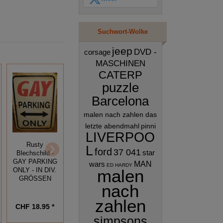
Suchwort-Wolke
jeep
DVD -
corsage
MASCHINEN
CATERP
puzzle
Barcelona
malen nach zahlen das
letzte abendmahl
pinni
Nostalgie
LIVERPOO
Blechschild -
Rusty
L
SINGERS
Nostalgie
ford
37 041
star
Blechschild -
ORIGINAL
Blechschild -
GAY PARKING
wars
MAN
NÄHMASCHINEN
ST. MORITZ -
ED HARDY
malen
ONLY - IN DIV.
SKI HASE
GRÖSSEN
nach
zahlen
CHF 18.95 *
CHF 22.95 *
CHF 22.95 *
simpsons