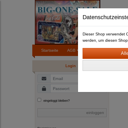
Datenschutzeinst
Dieser Shop verwendet Co
werden, um diesen Shop 
Startseite
AGB
Impressum
Konta
BLEC
Login
B
D
eingeloggt bleiben?
einloggen