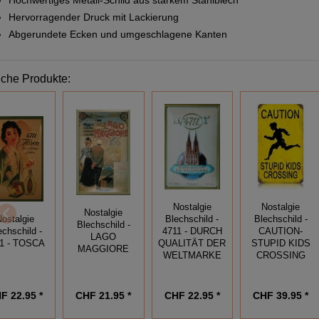
Hochwertiges Metall-Schild aus starkem Stahlblech
Hervorragender Druck mit Lackierung
Abgerundete Ecken und umgeschlagene Kanten
iche Produkte:
Nostalgie
Nostalgie
Nostalgie
Nostalgie
Blechschild -
Blechschild -
Blechschild -
echschild -
4711 - DURCH
CAUTION-
LAGO
11 - TOSCA
QUALITÄT DER
STUPID KIDS
MAGGIORE
WELTMARKE
CROSSING
F 22.95 *
CHF 21.95 *
CHF 22.95 *
CHF 39.95 *