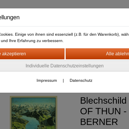
ellungen
okies. Einige von ihnen sind essenziell (z.B. für den Warenkorb), w
und Ihre Erfahrung zu verbessern.
kt
LIEFERFRISTEN
ANFAHRTSWEG-GOOGLE MAP
H- + HOLZSCHILDER-MAGNETE
Individuelle Datenschutzeinstellungen
LECHSCHILDER CA. 20 X 30 CM
iverse
(463)
Impressum
|
Datenschutz
Blechschild
OF THUN -
BERNER