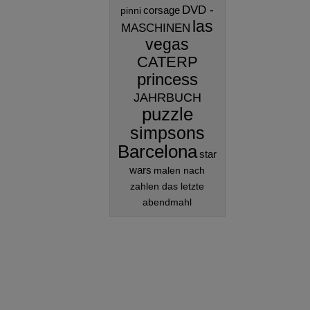
DVD -
corsage
pinni
las
MASCHINEN
vegas
CATERP
princess
JAHRBUCH
puzzle
simpsons
Barcelona
star
wars
malen nach
zahlen das letzte
abendmahl