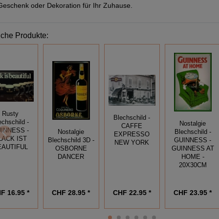
Geschenk oder Dekoration für Ihr Zuhause.
iche Produkte:
Rusty
Blechschild -
echschild -
Nostalgie
CAFFE
INNESS -
Nostalgie
Blechschild -
EXPRESSO
LACK IST
Blechschild 3D -
GUINNESS -
NEW YORK
EAUTIFUL
OSBORNE
GUINNESS AT
DANCER
HOME -
20X30CM
F 16.95 *
CHF 28.95 *
CHF 22.95 *
CHF 23.95 *