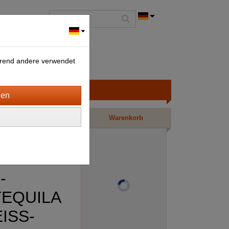
ährend andere verwendet
Warenkorb
-
TEQUILA
ISS-