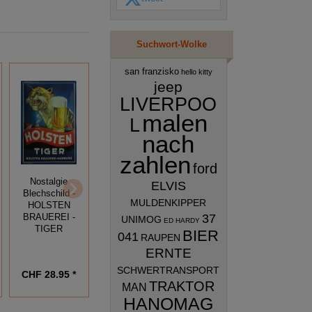
Suchwort-Wolke
san franzisko
hello kitty
jeep
LIVERPOO
malen
L
nach
zahlen
ford
Nostalgie
Nostalgie
ELVIS
Nostalgie
Blechschild -
Blechschild -
Blechschild -
MULDENKIPPER
HOLSTEN
GUINNESS -
TEQUILA
37
BRAUEREI -
THE TASTE OF
UNIMOG
ED HARDY
SAUZA
TIGER
IRELAND
BIER
041
RAUPEN
ERNTE
SCHWERTRANSPORT
CHF 28.95 *
CHF 21.95 *
CHF 28.95 *
TRAKTOR
MAN
HANOMAG