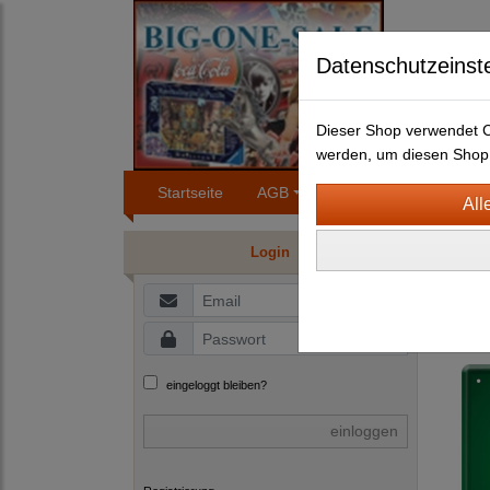
Datenschutzeinst
Dieser Shop verwendet Co
werden, um diesen Shop 
Startseite
AGB
Impressum
Konta
BLEC
Login
B
G
eingeloggt bleiben?
einloggen