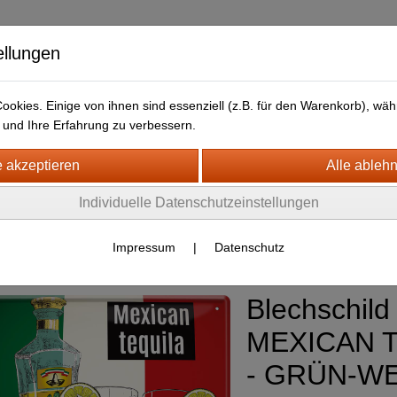
ellungen
okies. Einige von ihnen sind essenziell (z.B. für den Warenkorb), w
und Ihre Erfahrung zu verbessern.
kt
LIEFERFRISTEN
ANFAHRTSWEG-GOOGLE MAP
H- + HOLZSCHILDER-MAGNETE
Individuelle Datenschutzeinstellungen
LECHSCHILDER CA. 20 X 30 CM
etränke
(269)
Impressum
|
Datenschutz
Blechschild 
MEXICAN 
- GRÜN-WE