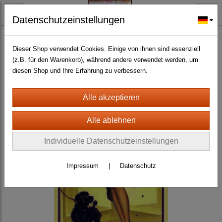
Datenschutzeinstellungen
BLECH- + HOLZSCHILDER-MAGNETE
BLECHSCHILDER CA. 20 X 30 CM
Erotic- und Pin Up
(141)
Dieser Shop verwendet Cookies. Einige von ihnen sind essenziell
(z.B. für den Warenkorb), während andere verwendet werden, um
diesen Shop und Ihre Erfahrung zu verbessern.
Individuelle Datenschutzeinstellungen
Impressum
|
Datenschutz