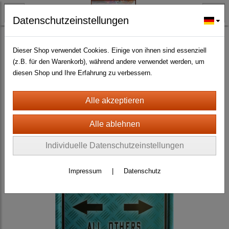
Datenschutzeinstellungen
BLECH- + HOLZSCHILDER-MAGNETE
BLECHSCHILDER CA. 20 X 30 CM
Autos
(717)
Dieser Shop verwendet Cookies. Einige von ihnen sind essenziell
(z.B. für den Warenkorb), während andere verwendet werden, um
diesen Shop und Ihre Erfahrung zu verbessern.
Individuelle Datenschutzeinstellungen
Impressum
|
Datenschutz