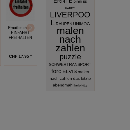
ERNTE
pinni
ED
HARDY
LIVERPOO
L
Emailleschild -
Emailleschild -
RAUPEN
UNIMOG
HANDYS
malen
"30" TEMPO
Emailleschild -
VOERBOTEN
ODER
EINFAHRT
nach
GEBURTSTAGS
FREIHALTEN
SCHILD
zahlen
puzzle
CHF 17.95 *
CHF 17.95 *
CHF 17.95 *
SCHWERTRANSPORT
ford
ELVIS
malen
nach zahlen das letzte
abendmahl
hello kitty