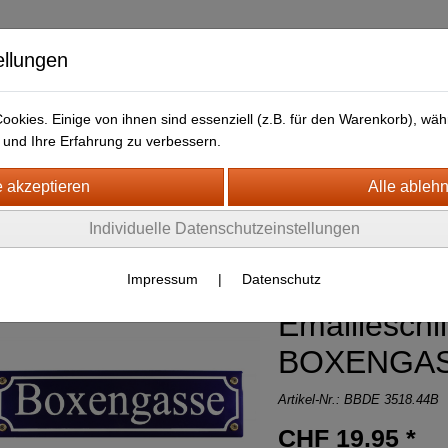
ellungen
okies. Einige von ihnen sind essenziell (z.B. für den Warenkorb), w
und Ihre Erfahrung zu verbessern.
kt
LIEFERFRISTEN
ANFAHRTSWEG-GOOGLE MAP
H- + HOLZSCHILDER-MAGNETE
Individuelle Datenschutzeinstellungen
MAILLE SCHILDER aller Art
(168)
Impressum
|
Datenschutz
Emailleschil
BOXENGA
Artikel-Nr.:
BBDE 3518.44B
CHF 19.95 *