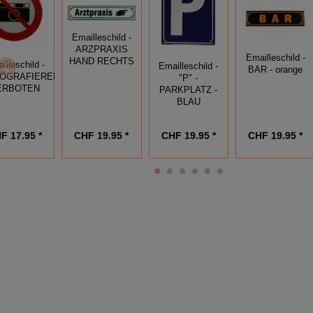
Emailleschild -
ARZPRAXIS
Emailleschild -
HAND RECHTS
illeschild -
Emailleschild -
BAR - orange
OGRAFIEREN
"P" -
ERBOTEN
PARKPLATZ -
BLAU
F 17.95 *
CHF 19.95 *
CHF 19.95 *
CHF 19.95 *