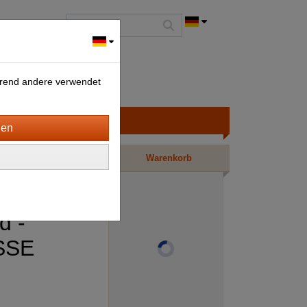
ährend andere verwendet
Warenkorb
d -
SSE