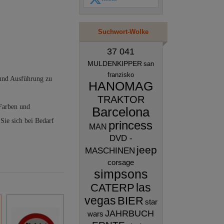
Suchwort-Wolke
37 041
MULDENKIPPER
san
franzisko
 und Ausführung zu
HANOMAG
TRAKTOR
 Farben und
Barcelona
Sie sich bei Bedarf
princess
MAN
DVD -
jeep
MASCHINEN
corsage
simpsons
las
CATERP
vegas
BIER
star
JAHRBUCH
wars