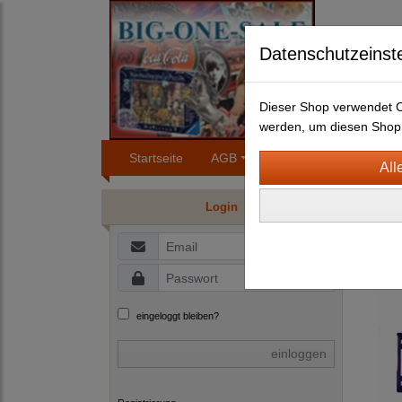
Datenschutzeinst
Dieser Shop verwendet Co
werden, um diesen Shop 
Startseite
AGB
Impressum
Konta
BLEC
Login
E
eingeloggt bleiben?
einloggen