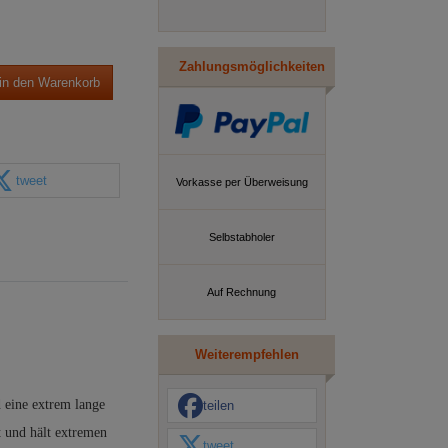
Zahlungsmöglichkeiten
in den Warenkorb
tweet
Vorkasse per Überweisung
Selbstabholer
Auf Rechnung
Weiterempfehlen
 eine extrem lange
teilen
t und hält extremen
tweet