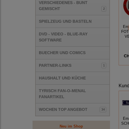
VERSCHIEDENES - BUNT
GEMISCHT
2
SPIELZEUG UND BASTELN
Ema
FOT
DVD - VIDEO - BLUE-RAY
V
SOFTWARE
BUECHER UND COMICS
CH
PARTNER-LINKS
1
HAUSHALT UND KÜCHE
Kunde
TYRISCH FAN-O-MENAL
FANARTIKEL
WOCHEN TOP ANGEBOT
34
Ema
SCH
Neu im Shop