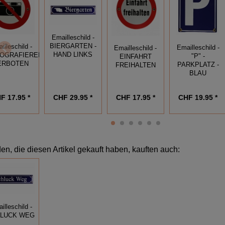
Emailleschild -
BIERGARTEN -
illeschild -
Emailleschild -
Emailleschild -
HAND LINKS
OGRAFIEREN
"P" -
EINFAHRT
ERBOTEN
PARKPLATZ -
FREIHALTEN
BLAU
F 17.95 *
CHF 17.95 *
CHF 29.95 *
CHF 19.95 *
n, die diesen Artikel gekauft haben, kauften auch:
illeschild -
LUCK WEG