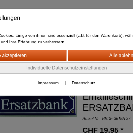
ellungen
okies. Einige von ihnen sind essenziell (z.B. für den Warenkorb), w
und Ihre Erfahrung zu verbessern.
kt
LIEFERFRISTEN
ANFAHRTSWEG-GOOGLE MAP
H- + HOLZSCHILDER-MAGNETE
Individuelle Datenschutzeinstellungen
MAILLE SCHILDER aller Art
(168)
Impressum
|
Datenschutz
Emailleschil
ERSATZBA
Artikel-Nr.:
BBDE 3518N-37
CHF 19.95 *