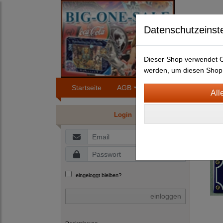
Datenschutzeinst
Dieser Shop verwendet Co
werden, um diesen Shop 
Startseite
AGB
Impressum
Konta
BLEC
Login
E
eingeloggt bleiben?
einloggen