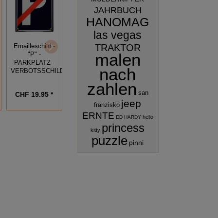
JAHRBUCH
HANOMAG
Emailleschild -
las vegas
BITTE
Emailleschild -
TRAKTOR
Emailleschild -
AUSFAHRT
BAR - orange
malen
"P" -
FREIHALTEN
PARKPLATZ -
nach
VERBOTSSCHILD
zahlen
san
CHF 19.95 *
CHF 19.95 *
CHF 19.95 *
jeep
franzisko
ERNTE
hello
ED HARDY
princess
kitty
puzzle
pinni