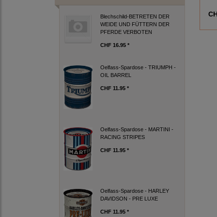
CH
Blechschild-BETRETEN DER
WEIDE UND FÜTTERN DER
PFERDE VERBOTEN
CHF 16.95 *
Oelfass-Spardose - TRIUMPH -
OIL BARREL
CHF 11.95 *
Oelfass-Spardose - MARTINI -
RACING STRIPES
CHF 11.95 *
Oelfass-Spardose - HARLEY
DAVIDSON - PRE LUXE
CHF 11.95 *