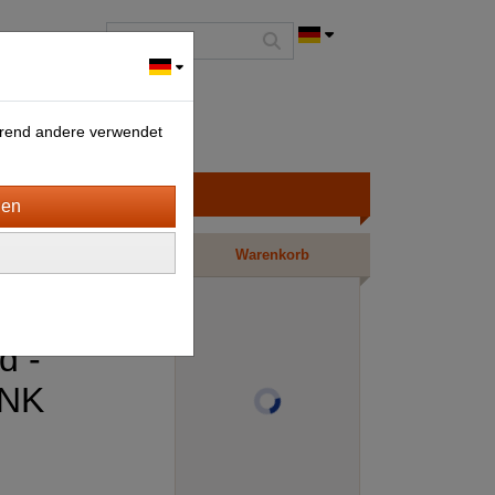
ährend andere verwendet
Warenkorb
d -
NK