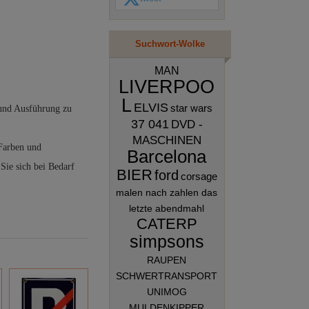
Suchwort-Wolke
MAN
LIVERPOO
L
ELVIS
star wars
 und Ausführung zu
37 041
DVD -
MASCHINEN
 Farben und
Barcelona
Sie sich bei Bedarf
BIER
ford
corsage
malen nach zahlen das
letzte abendmahl
CATERP
simpsons
RAUPEN
SCHWERTRANSPORT
UNIMOG
MULDENKIPPER