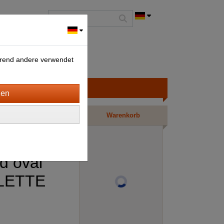
ährend andere verwendet
Warenkorb
d oval
ILETTE