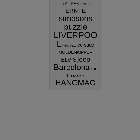
RAUPEN
pinni
ERNTE
simpsons
puzzle
LIVERPOO
L
corsage
hello kitty
MULDENKIPPER
jeep
ELVIS
Barcelona
san
franzisko
HANOMAG