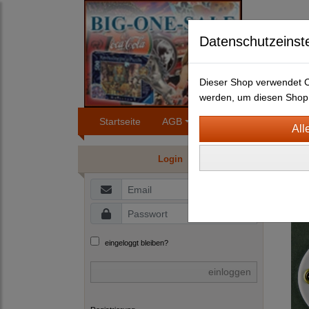
Datenschutzeinst
Dieser Shop verwendet Co
werden, um diesen Shop 
Startseite
AGB
Impressum
Konta
BLEC
Login
E
eingeloggt bleiben?
einloggen