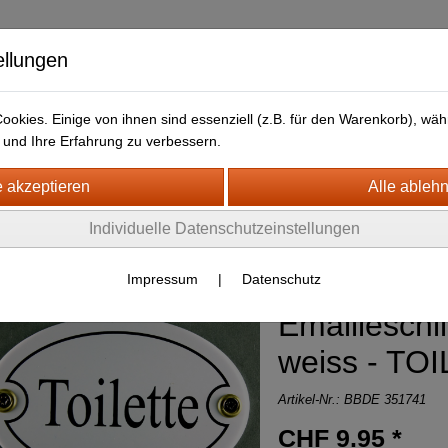
ellungen
okies. Einige von ihnen sind essenziell (z.B. für den Warenkorb), w
und Ihre Erfahrung zu verbessern.
kt
LIEFERFRISTEN
ANFAHRTSWEG-GOOGLE MAP
H- + HOLZSCHILDER-MAGNETE
Individuelle Datenschutzeinstellungen
MAILLE SCHILDER aller Art
(168)
Impressum
|
Datenschutz
Emailleschil
weiss - TO
Artikel-Nr.:
BBDE 351741
CHF 9.95 *