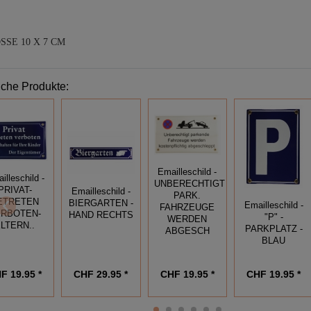
SSE 10 X 7 CM
iche Produkte:
Emailleschild -
illeschild -
UNBERECHTIGT
PRIVAT-
Emailleschild -
PARK.
ETRETEN
BIERGARTEN -
Emailleschild -
FAHRZEUGE
ERBOTEN-
HAND RECHTS
"P" -
WERDEN
LTERN..
PARKPLATZ -
ABGESCH
BLAU
F 19.95 *
CHF 29.95 *
CHF 19.95 *
CHF 19.95 *