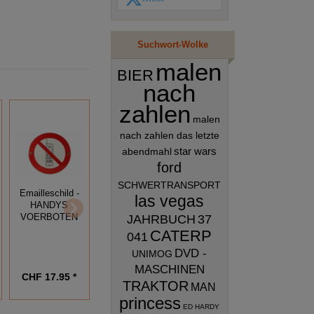
Suchwort-Wolke
malen
BIER
nach
zahlen
malen
nach zahlen das letzte
star wars
abendmahl
ford
SCHWERTRANSPORT
Emailleschild -
las vegas
HANDYS
Emailleschild -
Emailleschild -
JAHRBUCH
37
VOERBOTEN
FOTOGRAFIEREN
"P" -
VERBOTEN
PARKPLATZ -
CATERP
041
VERBOTSSCHILD
DVD -
UNIMOG
MASCHINEN
CHF 17.95 *
CHF 17.95 *
CHF 19.95 *
TRAKTOR
MAN
princess
ED HARDY