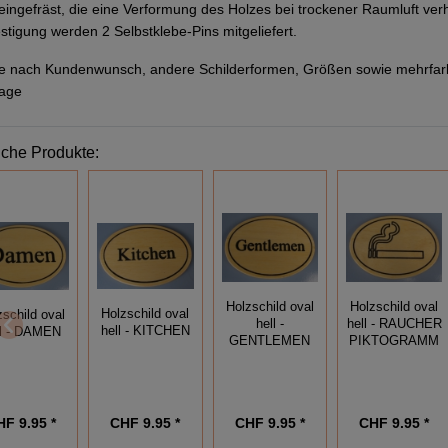
eingefräst, die eine Verformung des Holzes bei trockener Raumluft verh
stigung werden 2 Selbstklebe-Pins mitgeliefert.
e nach Kundenwunsch, andere Schilderformen, Größen sowie mehrfar
rage
iche Produkte:
Holzschild oval
Holzschild oval
Holzschild oval
zschild oval
hell -
hell - RAUCHER
hell - KITCHEN
ll - DAMEN
GENTLEMEN
PIKTOGRAMM
HF 9.95 *
CHF 9.95 *
CHF 9.95 *
CHF 9.95 *