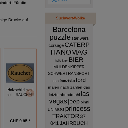
indert. Für die
Suchwort-Wolke
bige Drucke auf
Barcelona
puzzle
star wars
CATERP
corsage
HANOMAG
BIER
hello kitty
MULDENKIPPER
SCHWERTRANSPORT
ford
san franzisko
malen nach zahlen das
Holzschild oval
Holzschild oval
Holzschild oval
las
letzte abendmahl
hell - EINGANG
hell - AUSGANG
hell - RAUCHER
vegas
jeep
pinni
princess
UNIMOG
TRAKTOR
37
CHF 9.95 *
CHF 9.95 *
CHF 9.95 *
041
JAHRBUCH