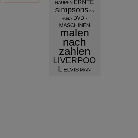
ERNTE
RAUPEN
simpsons
ED
DVD -
HARDY
MASCHINEN
malen
nach
zahlen
LIVERPOO
L
ELVIS
MAN