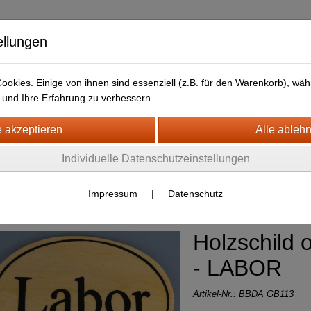
ellungen
okies. Einige von ihnen sind essenziell (z.B. für den Warenkorb), w
und Ihre Erfahrung zu verbessern.
kt
LIEFERFRISTEN
ANFAHRTSWEG-GOOGLE MAP
H- + HOLZSCHILDER-MAGNETE
Individuelle Datenschutzeinstellungen
OLZSCHILDER ALLER ART UND
ÖSSE
(145)
Impressum
|
Datenschutz
Holzschild o
- LABOR
Artikel-Nr.:
BBDA GB113