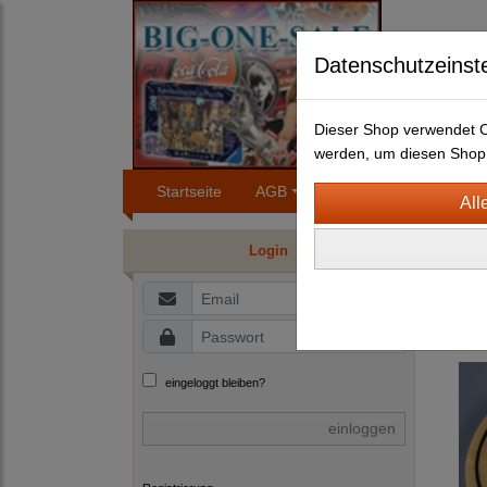
Datenschutzeinst
Dieser Shop verwendet Co
werden, um diesen Shop 
Startseite
AGB
Impressum
Konta
BLEC
Login
H
GR
eingeloggt bleiben?
einloggen