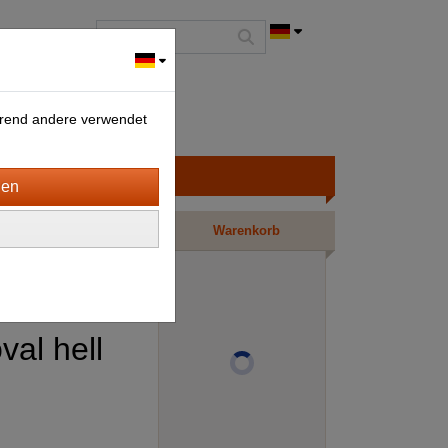
ährend andere verwendet
Warenkorb
val hell