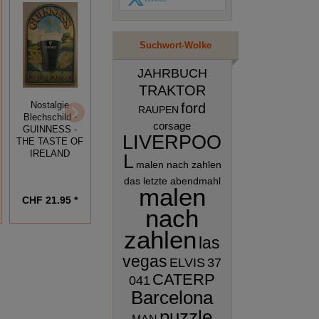
Suchwort-Wolke
JAHRBUCH
TRAKTOR
Nostalgie
Nostalgie
Nostalgie
ford
RAUPEN
Blechschild -
Blechschild -
Blechschild -
corsage
GUINNESS -
PERRIER -
ABSENTE -
LIVERPOO
THE TASTE OF
SPARKLING
LIQUEUR AUX
IRELAND
TABLE WATER
PLANTES
L
malen nach zahlen
das letzte abendmahl
malen
CHF 21.95 *
CHF 22.95 *
CHF 16.95 *
nach
zahlen
las
vegas
ELVIS
37
CATERP
041
Barcelona
puzzle