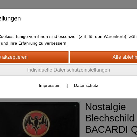
ellungen
okies. Einige von ihnen sind essenziell (z.B. für den Warenkorb), w
und Ihre Erfahrung zu verbessern.
kt
LIEFERFRISTEN
ANFAHRTSWEG-GOOGLE MAP
H- + HOLZSCHILDER-MAGNETE
Individuelle Datenschutzeinstellungen
LECHSCHILDER CA. 20 X 30 CM
etränke
(269)
Impressum
|
Datenschutz
Nostalgie
Blechschild 
BACARDI 