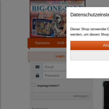
Datenschutzeinst
Dieser Shop verwendet Co
werden, um diesen Shop 
Startseite
AGB
Impressum
Konta
BLEC
Login
B
G
eingeloggt bleiben?
einloggen