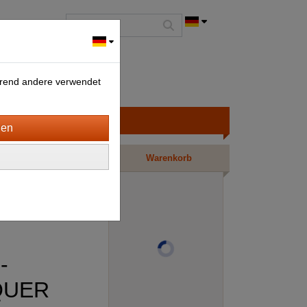
ährend andere verwendet
Warenkorb
-
QUER