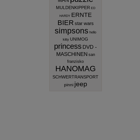
MAN
MULDENKIPPER
ED
ERNTE
HARDY
BIER
star wars
simpsons
hello
UNIMOG
kitty
princess
DVD -
MASCHINEN
san
franzisko
HANOMAG
SCHWERTRANSPORT
jeep
pinni