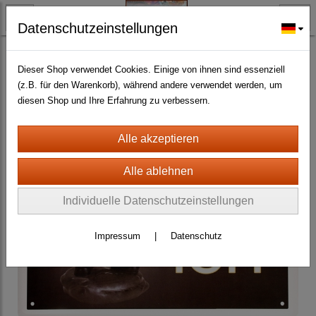
Datenschutzeinstellungen
BLECH- + HOLZSCHILDER-MAGNETE
BLECHSCHILDER CA. 20 X 30 CM
Dieser Shop verwendet Cookies. Einige von ihnen sind essenziell
(z.B. für den Warenkorb), während andere verwendet werden, um
Warn- und Hinweisschilder
(120)
diesen Shop und Ihre Erfahrung zu verbessern.
Individuelle Datenschutzeinstellungen
Impressum
|
Datenschutz