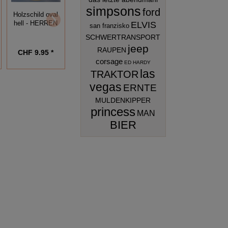
simpsons
ford
Holzschild oval
Holzschild oval
Holzschild oval
ELVIS
hell - HERREN
hell - BAD
hell - DRÜCKEN
san franzisko
SCHWERTRANSPORT
jeep
RAUPEN
CHF 9.95 *
CHF 9.95 *
CHF 9.95 *
corsage
ED HARDY
las
TRAKTOR
vegas
ERNTE
MULDENKIPPER
princess
MAN
BIER