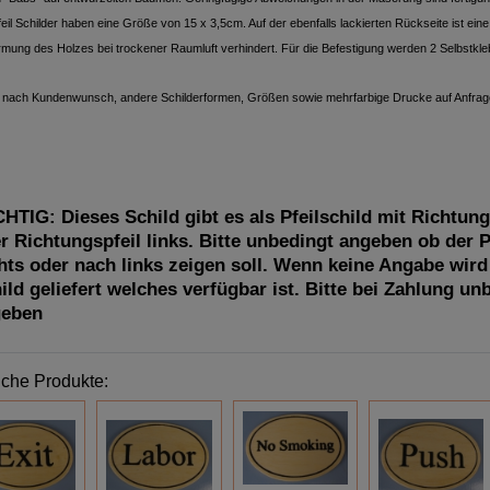
feil Schilder haben eine Größe von 15 x 3,5cm. Auf der ebenfalls lackierten Rückseite ist eine 
rmung des Holzes bei trockener Raumluft verhindert. Für die Befestigung werden 2 Selbstklebe
 nach Kundenwunsch, andere Schilderformen, Größen sowie mehrfarbige Drucke auf Anfrag
HTIG: Dieses Schild gibt es als Pfeilschild mit Richtung
r Richtungspfeil links. Bitte unbedingt angeben ob der P
hts oder nach links zeigen soll. Wenn keine Angabe wird
ild geliefert welches verfügbar ist. Bitte bei Zahlung un
geben
iche Produkte: