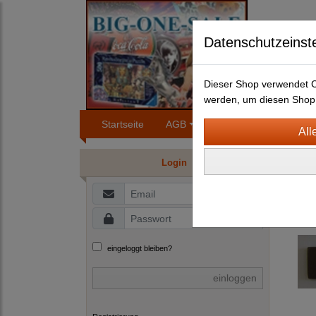
Datenschutzeinst
Dieser Shop verwendet Co
werden, um diesen Shop 
Startseite
AGB
Impressum
Konta
BLEC
Login
H
GR
eingeloggt bleiben?
einloggen