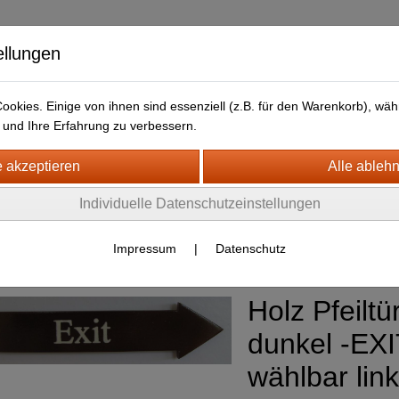
ellungen
okies. Einige von ihnen sind essenziell (z.B. für den Warenkorb), w
und Ihre Erfahrung zu verbessern.
kt
LIEFERFRISTEN
ANFAHRTSWEG-GOOGLE MAP
H- + HOLZSCHILDER-MAGNETE
Individuelle Datenschutzeinstellungen
OLZSCHILDER ALLER ART UND
ÖSSE
(145)
Impressum
|
Datenschutz
Holz Pfeiltü
dunkel -EXI
wählbar lin