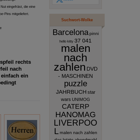
Nut eingefräst, die eine
-Pins mitgeliefert.
Suchwort-Wolke
e
Barcelona
pinni
37 041
hello kitty
malen
nach
spfeil rechts
zahlen
feil nach
DVD
 einfach ein
- MASCHINEN
puzzle
bedingt
JAHRBUCH
star
wars
UNIMOG
CATERP
HANOMAG
LIVERPOO
L
malen nach zahlen
das letzte abendmahl