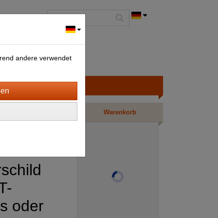
ährend andere verwendet
Warenkorb
rschild
T-
ks oder