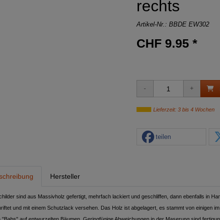
rechts
Artikel-Nr.:
BBDE EW302
CHF 9.95 *
Lieferzeit: 3 bis 4 Wochen
teilen
schreibung
Hersteller
childer sind aus Massivholz gefertigt, mehrfach lackiert und geschliffen, dann ebenfalls in Ha
riftet und mit einem Schutzlack versehen. Das Holz ist abgelagert, es stammt von einigen i
n "Babs" auf entwurzelten Bäumen. Geringfügige Abweichungen in der Maserung sind fertigun